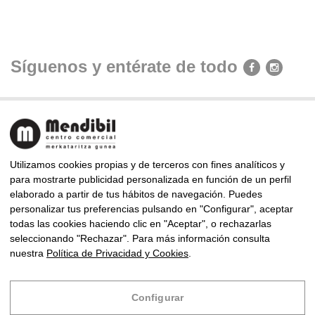
Síguenos y entérate de todo
Utilizamos cookies propias y de terceros con fines analíticos y
para mostrarte publicidad personalizada en función de un perfil
elaborado a partir de tus hábitos de navegación. Puedes
CENTRO COMERCIAL MENDIBIL
personalizar tus preferencias pulsando en "Configurar", aceptar
Almirante Arizmendi Kalea, 9, 20302 Irun, Gipuzkoa
todas las cookies haciendo clic en "Aceptar", o rechazarlas
Telf: +34 943 63 83 94 · Fax: +34 943 63 85 86
seleccionando "Rechazar". Para más información consulta
mendibil@centrocomercialmendibil.com
nuestra
Política de Privacidad y Cookies
.
Copyright © 2024 Centro Comercial Mendibil
Configurar
Diseño
Infoberri