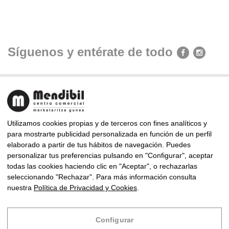
Síguenos y entérate de todo
Utilizamos cookies propias y de terceros con fines analíticos y
para mostrarte publicidad personalizada en función de un perfil
elaborado a partir de tus hábitos de navegación. Puedes
CENTRO COMERCIAL MENDIBIL
personalizar tus preferencias pulsando en "Configurar", aceptar
Almirante Arizmendi Kalea, 9, 20302 Irun, Gipuzkoa
todas las cookies haciendo clic en "Aceptar", o rechazarlas
Telf: +34 943 63 83 94 · Fax: +34 943 63 85 86
seleccionando "Rechazar". Para más información consulta
mendibil@centrocomercialmendibil.com
nuestra
Política de Privacidad y Cookies
.
Copyright © 2024 Centro Comercial Mendibil
Configurar
Diseño
Infoberri