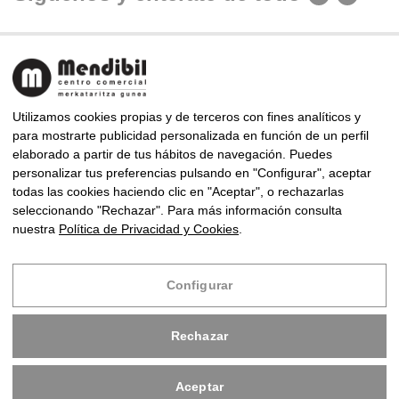
Utilizamos cookies propias y de terceros con fines analíticos y
para mostrarte publicidad personalizada en función de un perfil
elaborado a partir de tus hábitos de navegación. Puedes
CENTRO COMERCIAL MENDIBIL
personalizar tus preferencias pulsando en "Configurar", aceptar
Almirante Arizmendi Kalea, 9, 20302 Irun, Gipuzkoa
todas las cookies haciendo clic en "Aceptar", o rechazarlas
Telf: +34 943 63 83 94 · Fax: +34 943 63 85 86
seleccionando "Rechazar". Para más información consulta
mendibil@centrocomercialmendibil.com
nuestra
Política de Privacidad y Cookies
.
Copyright © 2024 Centro Comercial Mendibil
Configurar
Diseño
Infoberri
Rechazar
Aviso Legal
Política de Privacidad y Cookies
Aceptar