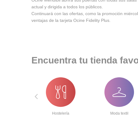
Ocine Mendibil abrirá sus puertas con todas sus salas
actual y dirigida a todos los públicos.
Continuará con las ofertas, como la promoción miércole
ventajas de la tarjeta Ocine Fidelity Plus.
Encuentra tu tienda favo
portes
Hostelería
Moda textil