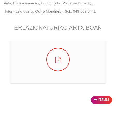
Aida, El cascanueces, Don Quijote, Madama Butterfly…
Informazio guztia, Ocine Mendibilen (tel.: 943 509 044).
ERLAZIONATURIKO ARTXIBOAK
ITZULI