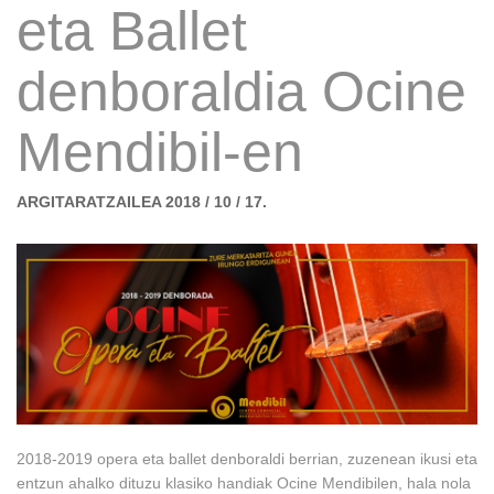
eta Ballet
denboraldia Ocine
Mendibil-en
ARGITARATZAILEA 2018 / 10 / 17.
2018-2019 opera eta ballet denboraldi berrian, zuzenean ikusi eta
entzun ahalko dituzu klasiko handiak Ocine Mendibilen, hala nola