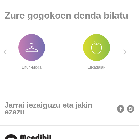
Zure gogokoen denda bilatu
Ehun-Moda
Elikagaiak
Jarrai iezaiguzu eta jakin
ezazu