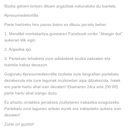
Bozka gehien lortzen dituen argazkiak eskuratuko du txartela.
#presumedetortilla
Parte hartzeko hiru pauso baino ez dituzu jarraitu behar:
1. Mendibil merkataritza-gunearen Facebook orriko "Atsegin dut"
aukeran klik egin.
2. Argazkia igo.
3. Partekatu lehiaketa zure adiskideek bozka zaitzaten eta
txartela irabaz dezazun.
Gogoratu #presumedetortilla zozketa zure biografian partekatu
dezakezula eta zure lagunak iruzkinetan aipa ditzakezula, haiek
ere parte hartu ahal izan dezaten! Ekainaren 24ra arte (00:00)
parte hartu ahal izango duzu.
Ez ahaztu orrialdea jarraitzea zozketaren irabazlea ezagutzeko.
Partekatu zure lagunen artean eurek ere irabazteko aukera izan
dezaten!
Zorte on guztioi!