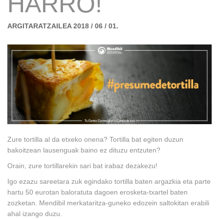
HARRO!
ARGITARATZAILEA 2018 / 06 / 01.
Zure tortilla al da etxeko onena? Tortilla bat egiten duzun
bakoitzean lausenguak baino ez dituzu entzuten?
Orain, zure tortillarekin sari bat irabaz dezakezu!
Igo ezazu sareetara zuk egindako tortilla baten argazkia eta parte
hartu 50 eurotan baloratuta dagoen erosketa-txartel baten
zozketan. Mendibil merkataritza-guneko edozein saltokitan erabili
ahal izango duzu.