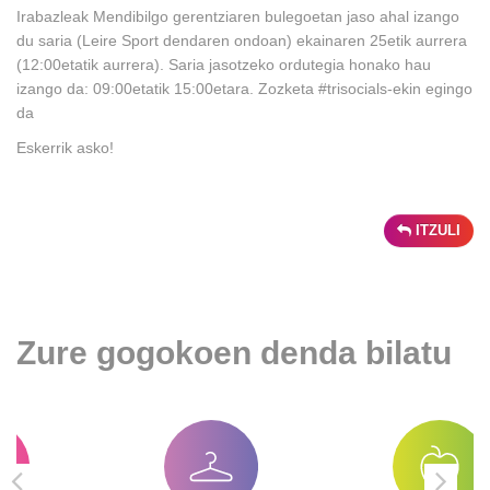
Irabazleak Mendibilgo gerentziaren bulegoetan jaso ahal izango
du saria (Leire Sport dendaren ondoan) ekainaren 25etik aurrera
(12:00etatik aurrera). Saria jasotzeko ordutegia honako hau
izango da: 09:00etatik 15:00etara. Zozketa #trisocials-ekin egingo
da
Eskerrik asko!
ITZULI
Zure gogokoen denda bilatu