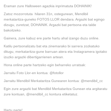
Eraman zure Halloween agazkia inprimatuta DOHAINIK!
Zatoz mozorrotuta hilaren 31n, ostegunean, Mendibil
merkataritza-guneko FOTOS LLOR dendara. Argazki bat egingo
dizugu, zuretzat, DOHAINIK. Argazki bat pertsona eta talde
bakoitzeko.
Gainera, zure kabuz ere parte hartu ahal izango duzu online.
Katilu pertsonalizatu bat eta zinemarako bi sarrera zozkatuko
ditugu, merkataritza-gune barruan atera eta Instagramera igotako
izuzko argazki dibertigarrienen artean.
Hona online parte hartzeko egin beharreko urratsak:
Jarraitu Foto Llor-en kontua: @fotollor
Jarraitu Mendibil Merkataritza Gunearen kontua: @mendibil_cc
Egin zure argazki bat Mendibil Merkataritza Gunean eta argitaratu
zure kontuan, @mendibil_cc kontura etiketatuz.
Hartu parte!