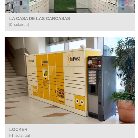
LA CASA DE LAS CARCASAS
[0. solairua]
LOCKER
[-1. solairua]