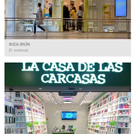
IKEA IRÚN
[0. solairua]