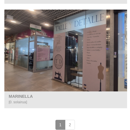
MARINELLA
[0. solairua]
(gaur
1
2