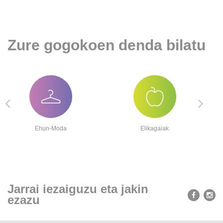
egungo
orrialdea)
Zure gogokoen denda bilatu
Ehun-Moda
Elikagaiak
Jarrai iezaiguzu eta jakin
ezazu