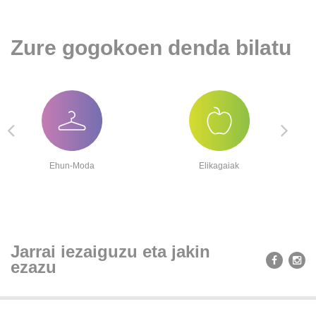
Zure gogokoen denda bilatu
Ehun-Moda
Elikagaiak
Jarrai iezaiguzu eta jakin
ezazu