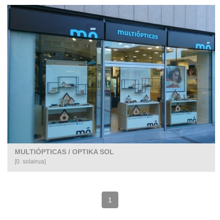
MULTIÓPTICAS / OPTIKA SOL
[0. solairua]
(gaur
1
egungo
orrialdea)