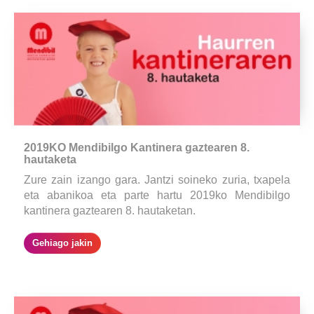
2019KO Mendibilgo Kantinera gaztearen 8.
hautaketa
Zure zain izango gara. Jantzi soineko zuria, txapela
eta abanikoa eta parte hartu 2019ko Mendibilgo
kantinera gaztearen 8. hautaketan.
Gehiago jakin