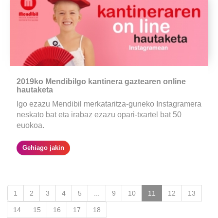
2019ko Mendibilgo kantinera gaztearen online
hautaketa
Igo ezazu Mendibil merkataritza-guneko Instagramera
neskato bat eta irabaz ezazu opari-txartel bat 50
euokoa.
Gehiago jakin
(pagina
1
2
3
4
5
...
9
10
11
12
13
actual)
14
15
16
17
18