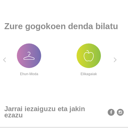
Zure gogokoen denda bilatu
Ehun-Moda
Elikagaiak
Jarrai iezaiguzu eta jakin
ezazu