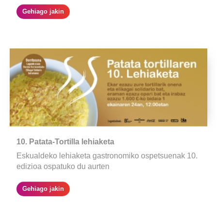
Gehiago jakin
10. Patata-Tortilla lehiaketa
Eskualdeko lehiaketa gastronomiko ospetsuenak 10.
edizioa ospatuko du aurten
Gehiago jakin