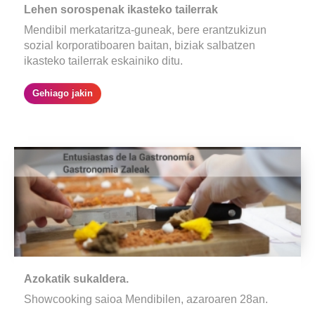
Lehen sorospenak ikasteko tailerrak
Mendibil merkataritza-guneak, bere erantzukizun
sozial korporatiboaren baitan, biziak salbatzen
ikasteko tailerrak eskainiko ditu.
Gehiago jakin
Azokatik sukaldera.
Showcooking saioa Mendibilen, azaroaren 28an.