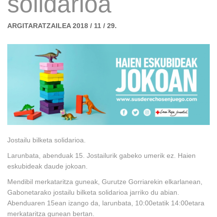
solidarioa
ARGITARATZAILEA 2018 / 11 / 29.
Jostailu bilketa solidarioa.
Larunbata, abenduak 15. Jostailurik gabeko umerik ez. Haien
eskubideak daude jokoan.
Mendibil merkataritza guneak, Gurutze Gorriarekin elkarlanean,
Gabonetarako jostailu bilketa solidarioa jarriko du abian.
Abenduaren 15ean izango da, larunbata, 10:00etatik 14:00etara
merkataritza gunean bertan.