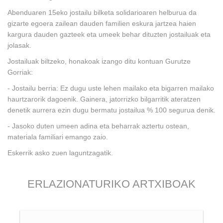
Abenduaren 15eko jostailu bilketa solidarioaren helburua da
gizarte egoera zailean dauden familien eskura jartzea haien
kargura dauden gazteek eta umeek behar dituzten jostailuak eta
jolasak.
Jostailuak biltzeko, honakoak izango ditu kontuan Gurutze
Gorriak:
- Jostailu berria: Ez dugu uste lehen mailako eta bigarren mailako
haurtzarorik dagoenik. Gainera, jatorrizko bilgarritik ateratzen
denetik aurrera ezin dugu bermatu jostailua % 100 segurua denik.
- Jasoko duten umeen adina eta beharrak aztertu ostean,
materiala familiari emango zaio.
Eskerrik asko zuen laguntzagatik.
ERLAZIONATURIKO ARTXIBOAK