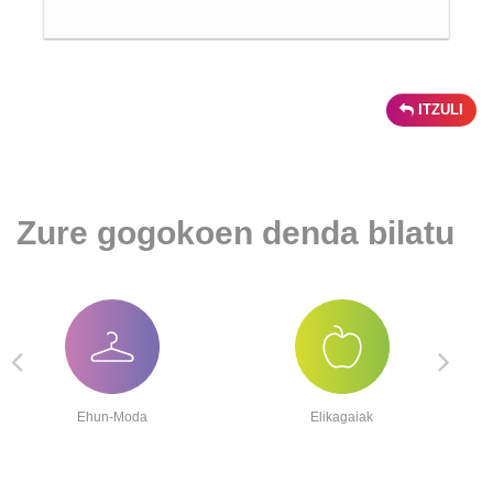
ITZULI
Zure gogokoen denda bilatu
Ehun-Moda
Elikagaiak