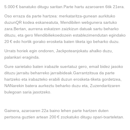
5.000 € banatuko ditugu saritan.
Parte hartu azaroaren 6tik 21era.
Oso erraza da parte hartzea: mer
kataritza-gunean aurkituko
duzunQR kodea eskaneatuta, Mendibilen webgunera sartuko
zara.
Bertan, aurrena eskatzen zaizkizun datuak sartu beharko
dituzu, eta gero
Mendibilieko
edozein establezimendutan egindako
20 € edo hortik gorako erosketa baten tiketa igo beharko duzu.
Urrats horiek egin ondoren,
Jackpotean
jokatu ahalko duzu,
palankari eraginda.
Gure sarietako baten irabazle suertatuz gero, email bidez jasoko
dituzu jarraitu beharreko jarraibideak.
Garrantzitsua da parte
hartzeko eta irabazteko erabili duzun erosketa-tiketa gordetzea,
NANarekin batera aurkeztu beharko duzu eta, Zuzendaritzaren
bulegoan saria jasotzeko.
Gainera, azaroaren 22a baino lehen parte hartzen duten
pertsona guztien artean 200 € zozkatuko ditugu opari-txarteletan.