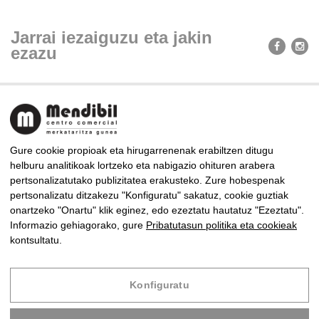
Jarrai iezaiguzu eta jakin
ezazu
Gure cookie propioak eta hirugarrenenak erabiltzen ditugu
helburu analitikoak lortzeko eta nabigazio ohituren arabera
pertsonalizatutako publizitatea erakusteko. Zure hobespenak
MENDIBIL MERKATARITZA GUNEA
pertsonalizatu ditzakezu "Konfiguratu" sakatuz, cookie guztiak
Almirante Arizmendi Kalea, 9, 20302 Irun, Gipuzkoa
onartzeko "Onartu" klik eginez, edo ezeztatu hautatuz "Ezeztatu".
Tel: +34 943 63 83 94 · Fax: +34 943 63 85 86
Informazio gehiagorako, gure
Pribatutasun politika eta cookieak
mendibil@centrocomercialmendibil.com
kontsultatu.
Copyright © 2024 Mendibil Merkataritza Gunea
Konfiguratu
Diseinua
Infoberri