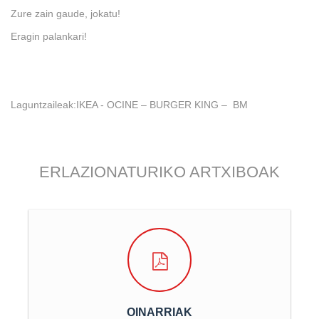
Zure zain gaude, jokatu!
Eragin palankari!
Laguntzaileak:
IKEA - OCINE – BURGER KING – BM
ERLAZIONATURIKO ARTXIBOAK
OINARRIAK