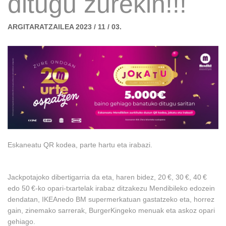
ditugu zurekin!!!
ARGITARATZAILEA 2023 / 11 / 03.
Eskaneatu QR kodea, parte hartu eta irabazi.
Jackpota
joko dibertigarria da eta, haren bidez, 20 €, 30 €, 40 €
edo 50 €-ko opari-txartelak irabaz ditzakezu Mendibileko edozein
dendatan,
IKEAn
edo BM supermerkatuan gastatzeko eta, horrez
gain, zinemako sarrerak,
Burger
Kingeko menuak eta askoz opari
gehiago.