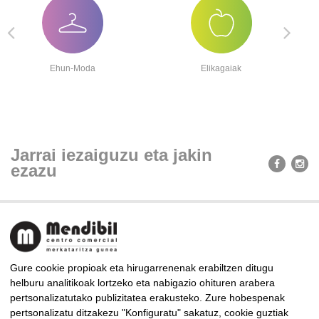
Ehun-Moda
Elikagaiak
Jarrai iezaiguzu eta jakin
ezazu
Gure cookie propioak eta hirugarrenenak erabiltzen ditugu
helburu analitikoak lortzeko eta nabigazio ohituren arabera
pertsonalizatutako publizitatea erakusteko. Zure hobespenak
MENDIBIL MERKATARITZA GUNEA
pertsonalizatu ditzakezu "Konfiguratu" sakatuz, cookie guztiak
Almirante Arizmendi Kalea, 9, 20302 Irun, Gipuzkoa