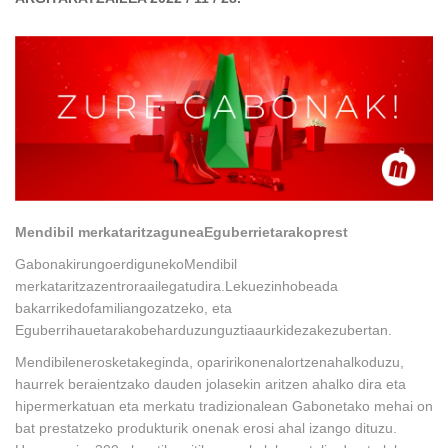
Mendibil
merkataritza
gunea
Eguberrietarako
prest
Gabonak
irungo
erdiguneko
Mendibil
merkataritza
zentrora
ailegatu
dira
.
Leku
ezin
hobea
da
bakarrik
edo
familian
gozatzeko
, eta
Eguberri
hauetarako
behar
du
zun
guztia
aurki
dezakezu
bertan
.
Mendibilen
erosketak
eginda
,
oparirik
onena
lort
zen
ahalko
duzu
,
haurrek beraientzako dauden jolasekin aritzen ahalko dira eta
hipermerkatuan eta merkatu tradizionalean Gabonetako mehai on
bat prestatzeko produkturik onenak erosi ahal izango dituzu.