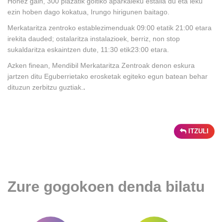
Honez gain, 300 plazatik goitiko aparkaleku estalia du eta leku
ezin hoben dago kokatua, Irungo hirigunen baitago.
Merkataritza zentroko establezimenduak 09:00 etatik 21:00 etara
irekita dauded; ostalaritza instalazioek, berriz, non stop
sukaldaritza eskaintzen dute, 11:30 etik23:00 etara.
Azken finean, Mendibil Merkataritza Zentroak denon eskura
jartzen ditu Eguberrietako erosketak egiteko egun batean behar
dituzun zerbitzu guztiak.
.
ITZULI
Zure gogokoen denda bilatu