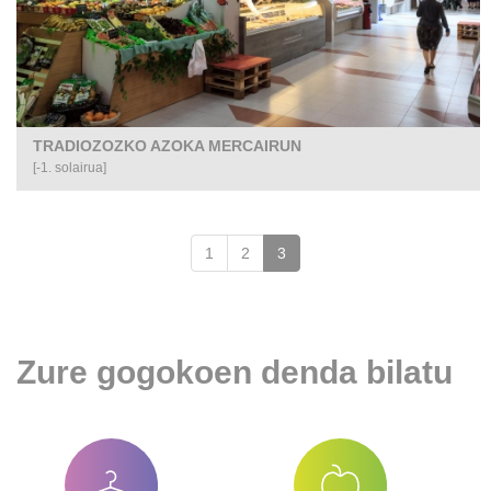
TRADIOZOZKO AZOKA MERCAIRUN
[-1. solairua]
(gaur
1
2
3
egungo
orrialdea)
Zure gogokoen denda bilatu