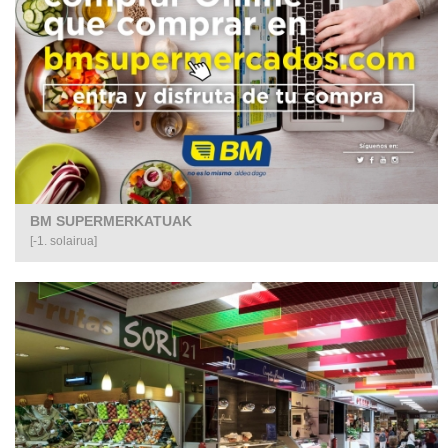
BM SUPERMERKATUAK
[-1. solairua]