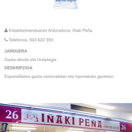
Establezimenduaren Arduraduna: Iñaki Peña
Telefonoa:
943 622 393
JARDUERA
Gazta-denda eta Urdaitegia.
DESKRIPZIOA
Espezialitatea gazta nazionaletan eta inportatuko gaztetan.