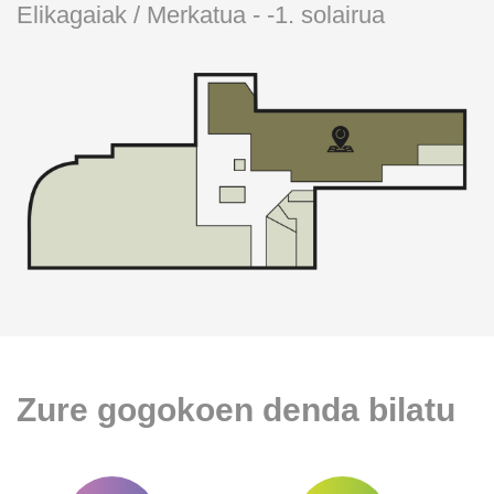
Elikagaiak / Merkatua - -1. solairua
Zure gogokoen denda bilatu