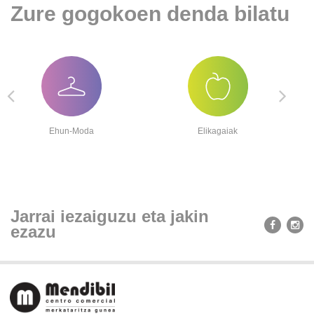
Zure gogokoen denda bilatu
Ehun-Moda
Elikagaiak
Jarrai iezaiguzu eta jakin
ezazu