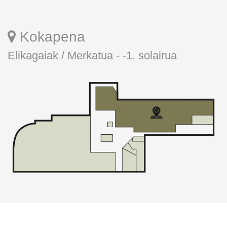
Kokapena
Elikagaiak / Merkatua - -1. solairua