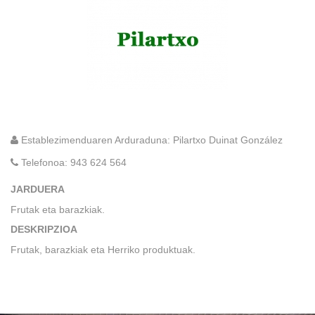
Establezimenduaren Arduraduna: Pilartxo Duinat González
Telefonoa:
943 624 564
JARDUERA
Frutak eta barazkiak.
DESKRIPZIOA
Frutak, barazkiak eta Herriko produktuak.