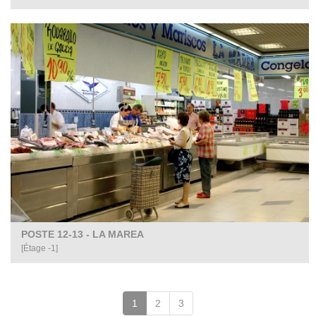
POSTE 12-13 - LA MAREA
[Étage -1]
(page
1
2
3