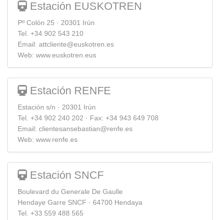
Estación EUSKOTREN
Pº Colón 25 · 20301 Irún
Tel.
+34 902 543 210
Email:
attcliente@euskotren.es
Web:
www.euskotren.eus
Estación RENFE
Estación s/n · 20301 Irún
Tel.
+34 902 240 202 · Fax: +34 943 649 708
Email:
clientesansebastian@renfe.es
Web:
www.renfe.es
Estación SNCF
Boulevard du Generale De Gaulle
Hendaye Garre SNCF · 64700 Hendaya
Tel.
+33 559 488 565