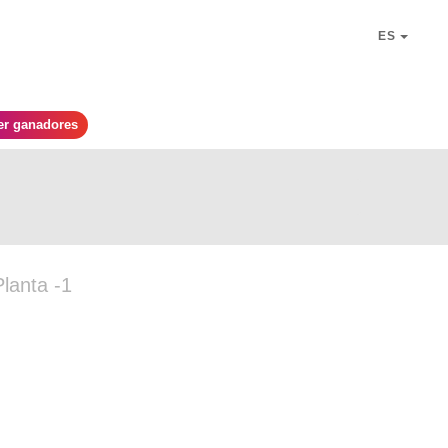
ES
er ganadores
Planta -1