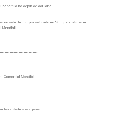
una tortilla no dejan de adularte?
nar un vale de compra valorado en 50 € para utilizar en
l Mendibil.
------------------------------
ro Comercial Mendibil.
edan votarte y así ganar.