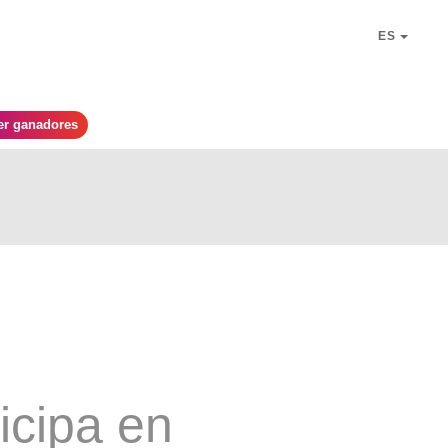
ES
er ganadores
icipa en