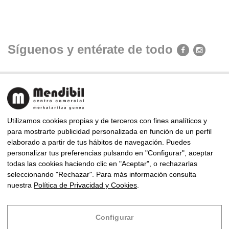
Síguenos y entérate de todo
Utilizamos cookies propias y de terceros con fines analíticos y
para mostrarte publicidad personalizada en función de un perfil
elaborado a partir de tus hábitos de navegación. Puedes
CENTRO COMERCIAL MENDIBIL
personalizar tus preferencias pulsando en "Configurar", aceptar
Almirante Arizmendi Kalea, 9, 20302 Irun, Gipuzkoa
todas las cookies haciendo clic en "Aceptar", o rechazarlas
Telf: +34 943 63 83 94 · Fax: +34 943 63 85 86
seleccionando "Rechazar". Para más información consulta
mendibil@centrocomercialmendibil.com
nuestra
Política de Privacidad y Cookies
.
Copyright © 2024 Centro Comercial Mendibil
Configurar
Diseño
Infoberri