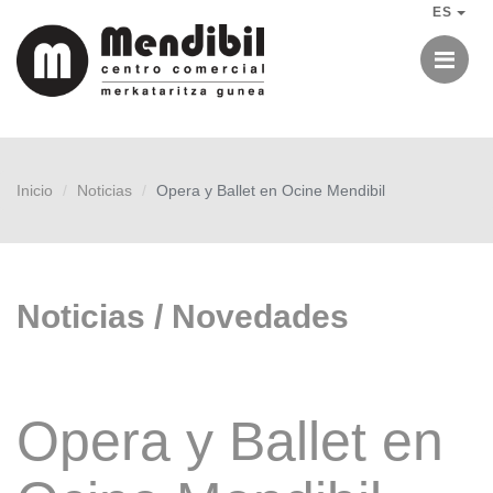
ES
Me
Inicio
Noticias
Opera y Ballet en Ocine Mendibil
Noticias / Novedades
Opera y Ballet en