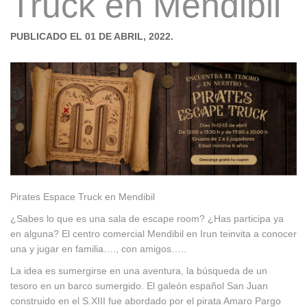
Truck en Mendibil
PUBLICADO EL 01 DE ABRIL, 2022.
Pirates Espace Truck en Mendibil
¿Sabes lo que es una sala de
escape room
? ¿Has participa ya
en alguna? El centro comercial Mendibil en Irun teinvita a conocer
una y jugar en familia…., con amigos…..
La idea es sumergirse en una aventura, la búsqueda de un
tesoro en un barco sumergido. El galeón español San Juan
construido en el S.XIII fue abordado por el pirata Amaro Pargo