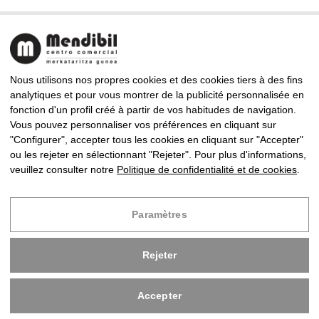
Nous utilisons nos propres cookies et des cookies tiers à des fins
analytiques et pour vous montrer de la publicité personnalisée en
fonction d'un profil créé à partir de vos habitudes de navigation.
CENTRE COMMERCIAL MENDIBIL
Vous pouvez personnaliser vos préférences en cliquant sur
Almirante Arizmendi Kalea, 9, 20302 Irun, Gipuzkoa
"Configurer", accepter tous les cookies en cliquant sur "Accepter"
Tel: +34 943 63 83 94 · Fax: +34 943 63 85 86
ou les rejeter en sélectionnant "Rejeter". Pour plus d'informations,
mendibil@centrocomercialmendibil.com
veuillez consulter notre
Politique de confidentialité et de cookies
.
Copyright © 2024 Centre Commercial Mendibil
Paramètres
Développe par
Infoberri
Rejeter
Avis Légal
Politique de confidentialité et de cookies
Accepter
Paramètres