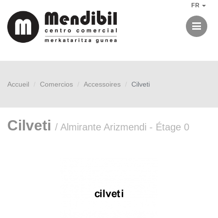
FR
Me
Accueil
Comercios
Accessoires
Cilveti
Cilveti
/ Almirante Arizmendi - Étage 0