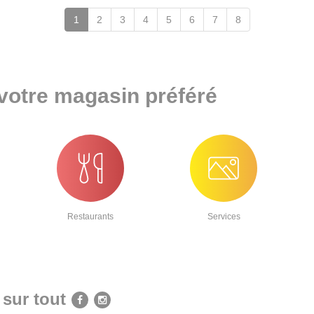
(page
1
2
3
4
5
6
7
8
en
cours)
 votre magasin préféré
Restaurants
Services
sur tout