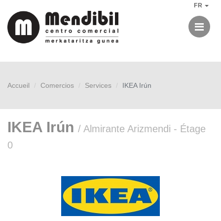
FR
Me
Accueil
Comercios
Services
IKEA Irún
IKEA Irún
/ Almirante Arizmendi - Étage
0