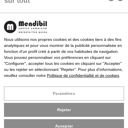
sur tout
Nous utilisons nos propres cookies et des cookies tiers à des fins
analytiques et pour vous montrer de la publicité personnalisée en
fonction d'un profil créé à partir de vos habitudes de navigation.
CENTRE COMMERCIAL MENDIBIL
Vous pouvez personnaliser vos préférences en cliquant sur
Almirante Arizmendi Kalea, 9, 20302 Irun, Gipuzkoa
"Configurer", accepter tous les cookies en cliquant sur "Accepter"
Tel: +34 943 63 83 94 · Fax: +34 943 63 85 86
ou les rejeter en sélectionnant "Rejeter". Pour plus d'informations,
mendibil@centrocomercialmendibil.com
veuillez consulter notre
Politique de confidentialité et de cookies
.
Copyright © 2024 Centre Commercial Mendibil
Paramètres
Développe par
Infoberri
Rejeter
Avis Légal
Politique de confidentialité et de cookies
Accepter