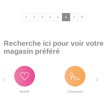
(page
1
2
3
4
5
6
7
8
en
cours)
Recherche ici pour voir votre
magasin préféré
Beauté
Chaussures