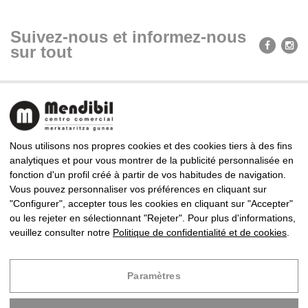
Suivez-nous et informez-nous
sur tout
Nous utilisons nos propres cookies et des cookies tiers à des fins
analytiques et pour vous montrer de la publicité personnalisée en
fonction d'un profil créé à partir de vos habitudes de navigation.
CENTRE COMMERCIAL MENDIBIL
Vous pouvez personnaliser vos préférences en cliquant sur
Almirante Arizmendi Kalea, 9, 20302 Irun, Gipuzkoa
"Configurer", accepter tous les cookies en cliquant sur "Accepter"
Tel: +34 943 63 83 94 · Fax: +34 943 63 85 86
ou les rejeter en sélectionnant "Rejeter". Pour plus d'informations,
mendibil@centrocomercialmendibil.com
veuillez consulter notre
Politique de confidentialité et de cookies
.
Copyright © 2024 Centre Commercial Mendibil
Paramètres
Développe par
Infoberri