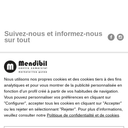
Suivez-nous et informez-nous
sur tout
Nous utilisons nos propres cookies et des cookies tiers à des fins
analytiques et pour vous montrer de la publicité personnalisée en
fonction d'un profil créé à partir de vos habitudes de navigation.
CENTRE COMMERCIAL MENDIBIL
Vous pouvez personnaliser vos préférences en cliquant sur
Almirante Arizmendi Kalea, 9, 20302 Irun, Gipuzkoa
"Configurer", accepter tous les cookies en cliquant sur "Accepter"
Tel: +34 943 63 83 94 · Fax: +34 943 63 85 86
ou les rejeter en sélectionnant "Rejeter". Pour plus d'informations,
mendibil@centrocomercialmendibil.com
veuillez consulter notre
Politique de confidentialité et de cookies
.